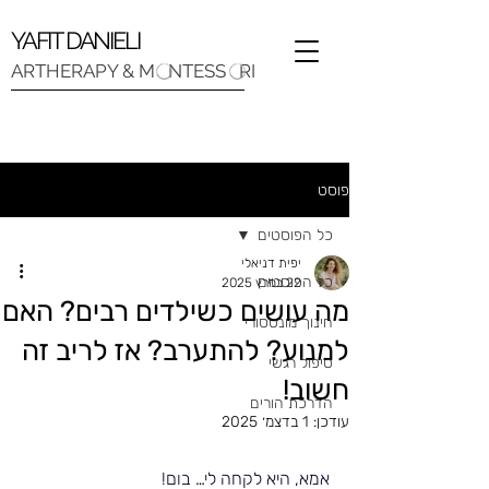
YAFIT DANIELI
ARTHERAPY & M NTESS RI
פוסט
כל הפוסטים
יפית דניאלי
כל הפוסטים
22 במרץ 2025
מה עושים כשילדים רבים? האם
חינוך מונטסורי
למנוע? להתערב? אז לריב זה
טיפול רגשי
חשוב!
הדרכת הורים
עודכן:
1 בדצמ׳ 2025
אמא, היא לקחה לי… בום!