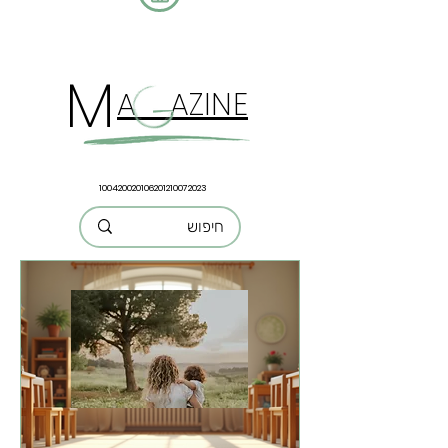
M
A AZINE
100420020106201210072023