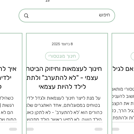
23
8 בדצמ׳ 2025
חינוך מונטסורי
אם לגיל
חינוך לעצמאות וחיזוק הביטחון
איך לה
עצמי - "לא להתערב" ולתת
ילדי
לילד להיות עצמאי
ל
טסורי מותאם
שוב להעניק
על מנת לייצר חינוך לעצמאות ולגדל ילדים
כשהילד
ת את הקצב
בטוחים במסוגלותם, אחד האתגרים שלנו
רגשות (
גיל הרך, כל
כהורים הוא 'לא להתערב' - לא לתקן כאשר
הם לא פ
לות ולהתפתח.
הילד טועה, לא לסייע כאשר הילד מתקשה.
המוח של 
צת, והעולם
הרצון לתקן או לסייע מגיע אצלנו ממקום
מדברים א
אז איך אפשר
טבעי - ההזדקקות של הילד והסיוע שאנחנו
הנפש של 