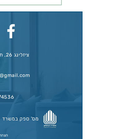
לתמוך בילדים בשלב הזה, 
מונטסורי? בואו נצלול יחד. 
מונטסורי לגיל הרך? חינוך מ
גישה חינוכית שממוקדת בילד 
עם דגש על העצמה, חופ
גבולות, ולמידה דרך חוויה.
השיטה מתמקדת ב
ציזלינג 26, חיפה (קריית חיים)
3@gmail.com
74536
מס' ספק במשרד הביטחון
הצהר