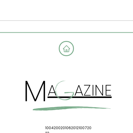
לוודא שהילדים שלנו גדלים בטוחים,
לטעות.
אהובים ובריאים – גם פיזית וגם
הוא שו
נפשית. אבל לפעמים קשה לדעת מתי
עשה לא 
מדובר בהת
הוא עד
M
A AZINE
1004200201062012100720