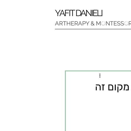
YAFIT DANIELI
ARTHERAPY & M NTESS R
מקום זה