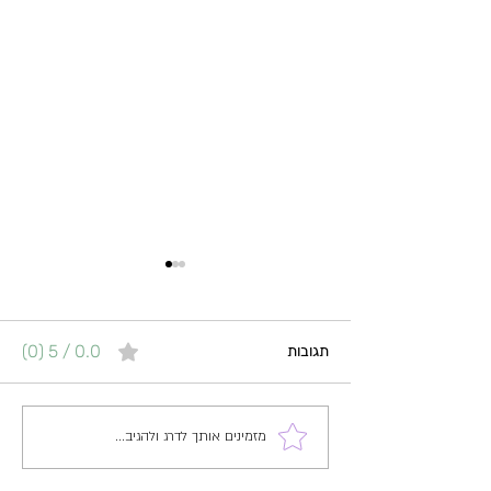
רגשות וילדים - למה זה קשה
להם, איך לעזור להם לבטא
אותם - כלים מעשיים
כבני אדם, אנחנו רגילים לבטא
0.0 / 5 ‏(0)
תגובות
רגשות במילים. אבל כשמדובר
ברגשות וילדים – במיוחד בגיל
הרך – הם לרוב מתקשים לתאר
מזמינים אותך לדרג ולהגיב...
בדיוק את מה שהם מרגישים. אז
במקום לצפות מהם "לדבר על זה",