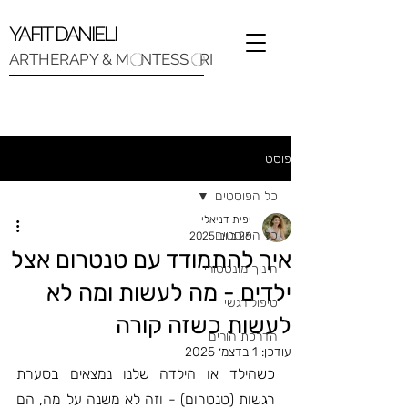
YAFIT DANIELI
ARTHERAPY & M NTESS RI
פוסט
כל הפוסטים
יפית דניאלי
כל הפוסטים
26 ביוני 2025
איך להתמודד עם טנטרום אצל
חינוך מונטסורי
ילדים - מה לעשות ומה לא
טיפול רגשי
לעשות כשזה קורה
הדרכת הורים
עודכן:
1 בדצמ׳ 2025
כשהילד או הילדה שלנו נמצאים בסערת 
רגשות (טנטרום) - וזה לא משנה על מה, הם 