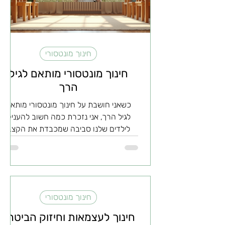
חינוך מונטסורי
חינוך מונטסורי מותאם לגיל
הרך
כשאני חושבת על חינוך מונטסורי מותאם
לגיל הרך, אני נזכרת כמה חשוב להעניק
לילדים שלנו סביבה שמכבדת את הקצב
והצרכים הייחודיים שלהם. בגיל הרך, כל רגע
הוא הזדמנות ללמוד, לגלות ולהתפתח. זה
הזמן שבו הסקרנות פורצת, והעולם נראה
כמו מקום מלא פלאים. אז איך אפשר לתמוך
בילדים בשלב הזה, בעזרת שיטת מונטסורי?
חינוך מונטסורי
בואו נצלול יחד. מה זה חינוך מונטסורי לגיל
הרך? חינוך מונטסורי הוא גישה חינוכית
חינוך לעצמאות וחיזוק הביטחון