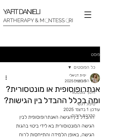
YAFIT DANIELI
ARTHERAPY & M NTESS RI
פוסט
כל הפוסטים
יפית דניאלי
כל הפוסטים
5 בפבר׳ 2025
אנתרופוסופית או מונטסורית?
חינוך מונטסורי
ומה בכלל ההבדל בין הגישות?
טיפול רגשי
עודכן:
1 בדצמ׳ 2025
הדרכת הורים
ההבדל בין הגישה האנתרופוסופית לבין 
הגישה המונטוסורית בא לידי ביטוי בהגות 
הגישה, באופן הלמידה והתייחסות לרוח 