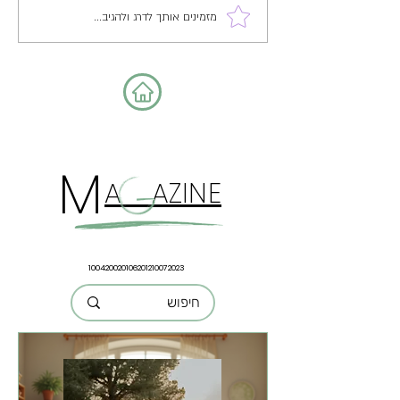
בילד שזכתה להכרה עולמית על
מזמינים אותך לדרג ולהגיב...
שיטותיה החדשניות והשפעתה
המתמשכת על התפתחות הילדים.
בבסיסו, הגישה המונטסורית
מונטסורי מ
M
A AZINE
100420020106201210072023